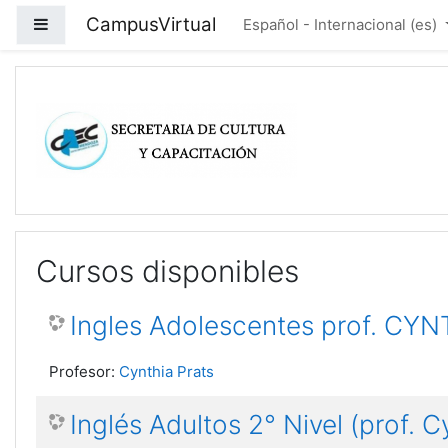
Saltar a contenido principal
CampusVirtual
Panel lateral
Español - Internacional ‎(es)‎
Cursos disponibles
Ingles Adolescentes prof. CYN
Profesor:
Cynthia Prats
Inglés Adultos 2° Nivel (prof. C